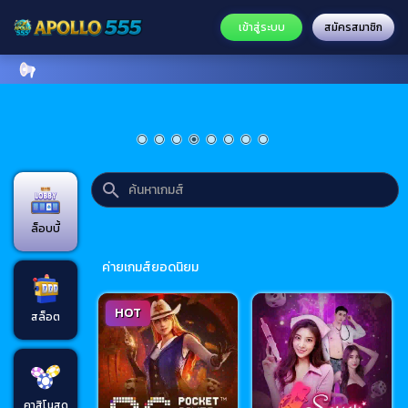
เข้าสู่ระบบ
สมัครสมาชิก
ล็อบบี้
ค่ายเกมส์ยอดนิยม
HOT
สล็อต
คาสิโนสด